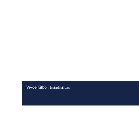
Vivoelfutbol,
Estadisticas