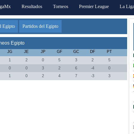
igaMx
Resultados
Torneos
Premier League
La Lig
l Egipto
Partidos del Egipto
neos Egipto
JG
JE
JP
GF
GC
DF
PT
1
2
0
5
3
2
5
0
0
3
2
6
-4
0
1
0
2
4
7
-3
3