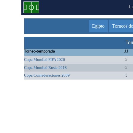
L
Egipto
Torneos de
Tor
Torneo-temporada
JJ
Copa Mundial FIFA 2026
3
Copa Mundial Rusia 2018
3
Copa Confederaciones 2009
3