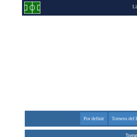
L
Por definir
Torneos del P
Torne