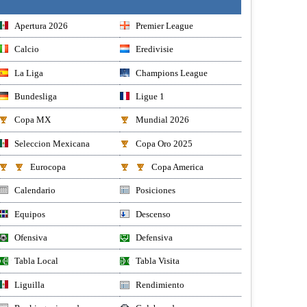
Apertura 2026
Premier League
Calcio
Eredivisie
La Liga
Champions League
Bundesliga
Ligue 1
Copa MX
Mundial 2026
Seleccion Mexicana
Copa Oro 2025
Eurocopa
Copa America
Calendario
Posiciones
Equipos
Descenso
Ofensiva
Defensiva
Tabla Local
Tabla Visita
Liguilla
Rendimiento