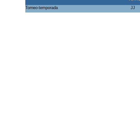
Torneo-temporada
JJ