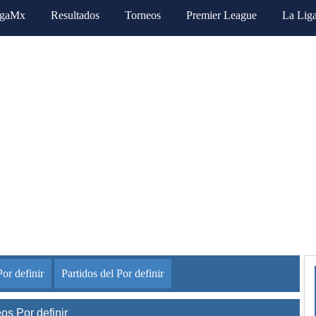
igaMx
Resultados
Torneos
Premier League
La Lig
or definir
Partidos del Por definir
os Por definir