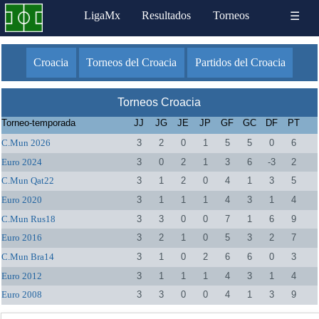
LigaMx
Resultados
Torneos
☰
Croacia
Torneos del Croacia
Partidos del Croacia
Torneos Croacia
Torneo-temporada
JJ
JG
JE
JP
GF
GC
DF
PT
C.Mun 2026
3
2
0
1
5
5
0
6
Euro 2024
3
0
2
1
3
6
-3
2
C.Mun Qat22
3
1
2
0
4
1
3
5
Euro 2020
3
1
1
1
4
3
1
4
C.Mun Rus18
3
3
0
0
7
1
6
9
Euro 2016
3
2
1
0
5
3
2
7
C.Mun Bra14
3
1
0
2
6
6
0
3
Euro 2012
3
1
1
1
4
3
1
4
Euro 2008
3
3
0
0
4
1
3
9