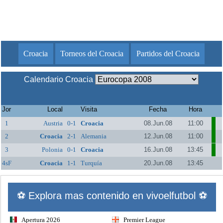
Croacia
Torneos del Croacia
Partidos del Croacia
Calendario Croacia
Jor
Local
Visita
Fecha
Hora
1
Austria
0-1
Croacia
08.Jun.08
11:00
2
Croacia
2-1
Alemania
12.Jun.08
11:00
3
Polonia
0-1
Croacia
16.Jun.08
13:45
4sF
Croacia
1-1
Turquía
20.Jun.08
13:45
⚽ Explora mas contenido en vivoelfutbol ⚽
Apertura 2026
Premier League