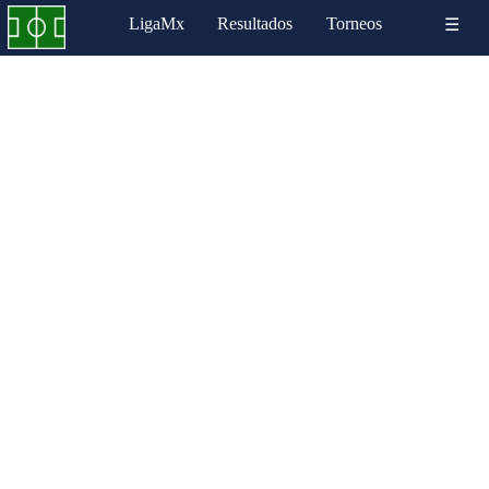
LigaMx
Resultados
Torneos
☰