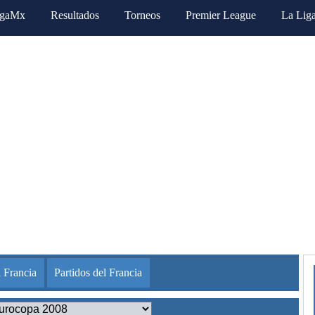
igaMx
Resultados
Torneos
Premier League
La Lig
 Francia
Partidos del Francia