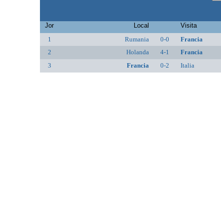
Jor
Local
Visita
1
Rumania
0-0
Francia
2
Holanda
4-1
Francia
3
Francia
0-2
Italia