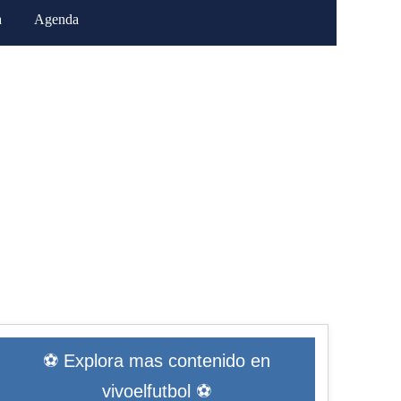
a
Agenda
⚽ Explora mas contenido en
vivoelfutbol ⚽