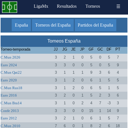
LigaMx
Resultados
Torneos
☰
España
Torneos del España
Partidos del España
Torneos España
Torneo-temporada
JJ
JG
JE
JP
GF
GC
DF
PT
C.Mun 2026
3
2
1
0
5
0
5
7
Euro 2024
3
3
0
0
5
0
5
9
C.Mun Qat22
3
1
1
1
9
3
6
4
Euro 2020
3
1
2
0
6
1
5
5
C.Mun Rus18
3
1
2
0
6
5
1
5
Euro 2016
3
2
0
1
5
2
3
6
C.Mun Bra14
3
1
0
2
4
7
-3
3
Confe 2013
3
3
0
0
15
1
14
9
Euro 2012
3
2
1
0
6
1
5
7
C.Mun 2010
7
6
0
1
8
2
6
18