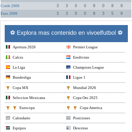
Confe 2009
3
3
0
0
8
0
8
9
Euro 2008
3
3
0
0
8
3
5
9
⚽ Explora mas contenido en vivoelfutbol ⚽
Apertura 2026
Premier League
Calcio
Eredivisie
La Liga
Champions League
Bundesliga
Ligue 1
Copa MX
Mundial 2026
Seleccion Mexicana
Copa Oro 2025
Eurocopa
Copa America
Calendario
Posiciones
Equipos
Descenso