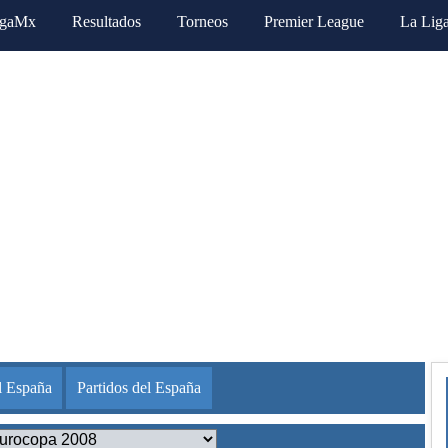
igaMx
Resultados
Torneos
Premier League
La Lig
l España
Partidos del España