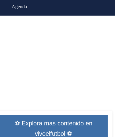
a
Agenda
⚽ Explora mas contenido en
vivoelfutbol ⚽