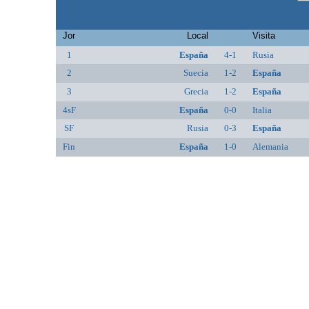
Jor
Local
Visita
1
España
4-1
Rusia
2
Suecia
1-2
España
3
Grecia
1-2
España
4sF
España
0-0
Italia
SF
Rusia
0-3
España
Fin
España
1-0
Alemania