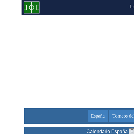
L
España
Torneos de
Calendario España