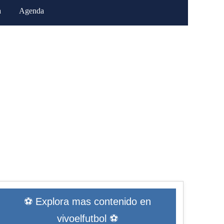
a
Agenda
⚽ Explora mas contenido en
vivoelfutbol ⚽