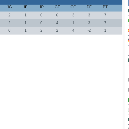
JG
JE
JP
GF
GC
DF
PT
2
1
0
6
3
3
7
2
1
0
4
1
3
7
0
1
2
2
4
-2
1