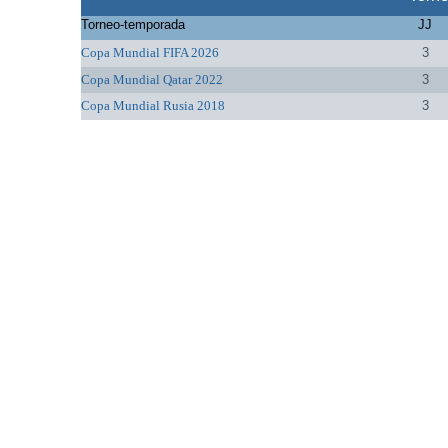
Torneo-temporada
JJ
Copa Mundial FIFA 2026
3
Copa Mundial Qatar 2022
3
Copa Mundial Rusia 2018
3