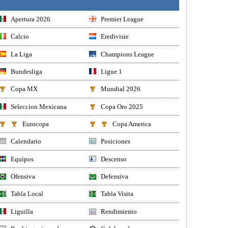
Apertura 2026
Premier League
Calcio
Eredivisie
La Liga
Champions League
Bundesliga
Ligue 1
Copa MX
Mundial 2026
Seleccion Mexicana
Copa Oro 2025
Eurocopa
Copa America
Calendario
Posiciones
Equipos
Descenso
Ofensiva
Defensiva
Tabla Local
Tabla Visita
Liguilla
Rendimiento