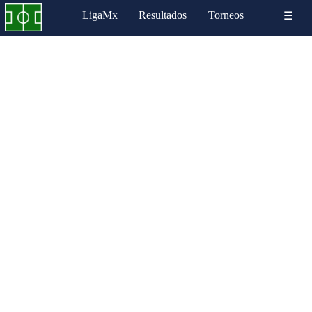
LigaMx
Resultados
Torneos
☰