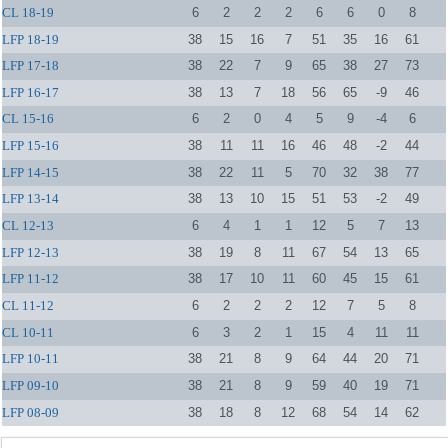
CL 18-19
6
2
2
2
6
6
0
8
LFP 18-19
38
15
16
7
51
35
16
61
LFP 17-18
38
22
7
9
65
38
27
73
LFP 16-17
38
13
7
18
56
65
-9
46
CL 15-16
6
2
0
4
5
9
-4
6
LFP 15-16
38
11
11
16
46
48
-2
44
LFP 14-15
38
22
11
5
70
32
38
77
LFP 13-14
38
13
10
15
51
53
-2
49
CL 12-13
6
4
1
1
12
5
7
13
LFP 12-13
38
19
8
11
67
54
13
65
LFP 11-12
38
17
10
11
60
45
15
61
CL 11-12
6
2
2
2
12
7
5
8
CL 10-11
6
3
2
1
15
4
11
11
LFP 10-11
38
21
8
9
64
44
20
71
LFP 09-10
38
21
8
9
59
40
19
71
LFP 08-09
38
18
8
12
68
54
14
62