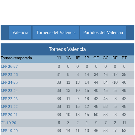
Valencia
Torneos del Valencia
Partidos del Valencia
Torneos Valencia
Torneo-temporada
JJ
JG
JE
JP
GF
GC
DF
PT
LFP 26-27
0
0
0
0
0
0
0
0
LFP 25-26
31
9
8
14
34
46
-12
35
LFP 24-25
38
11
13
14
44
54
-10
46
LFP 23-24
38
13
10
15
40
45
-5
49
LFP 22-23
38
11
9
18
42
45
-3
42
LFP 21-22
38
11
15
12
48
53
-5
48
LFP 20-21
38
10
13
15
50
53
-3
43
CL 19-20
6
3
2
1
9
7
2
11
LFP 19-20
38
14
11
13
46
53
-7
53