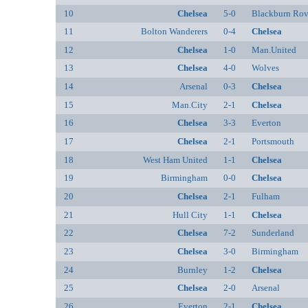
10
Chelsea
5-0
Blackburn Rov
11
Bolton Wanderers
0-4
Chelsea
12
Chelsea
1-0
Man.United
13
Chelsea
4-0
Wolves
14
Arsenal
0-3
Chelsea
15
Man.City
2-1
Chelsea
16
Chelsea
3-3
Everton
17
Chelsea
2-1
Portsmouth
18
West Ham United
1-1
Chelsea
19
Birmingham
0-0
Chelsea
20
Chelsea
2-1
Fulham
21
Hull City
1-1
Chelsea
22
Chelsea
7-2
Sunderland
23
Chelsea
3-0
Birmingham
24
Burnley
1-2
Chelsea
25
Chelsea
2-0
Arsenal
26
Everton
2-1
Chelsea