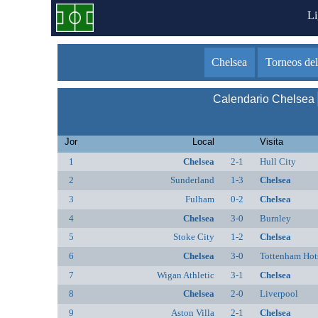
L
Chelsea
Torneos del
Calendario Chelsea
Jor
Local
Visita
1
Chelsea
2-1
Hull City
2
Sunderland
1-3
Chelsea
3
Fulham
0-2
Chelsea
4
Chelsea
3-0
Burnley
5
Stoke City
1-2
Chelsea
6
Chelsea
3-0
Tottenham Hot
7
Wigan Athletic
3-1
Chelsea
8
Chelsea
2-0
Liverpool
9
Aston Villa
2-1
Chelsea