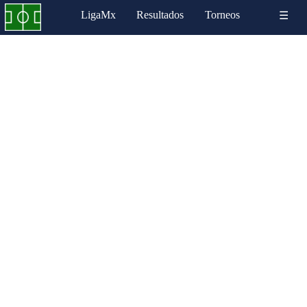
LigaMx
Resultados
Torneos
☰