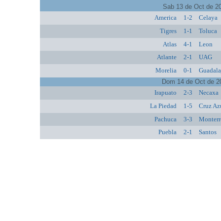
Sab 13 de Oct de 2
America
1-2
Celaya
Tigres
1-1
Toluca
Atlas
4-1
Leon
Atlante
2-1
UAG
Morelia
0-1
Guadala
Dom 14 de Oct de 2
Irapuato
2-3
Necaxa
La Piedad
1-5
Cruz Az
Pachuca
3-3
Monterr
Puebla
2-1
Santos