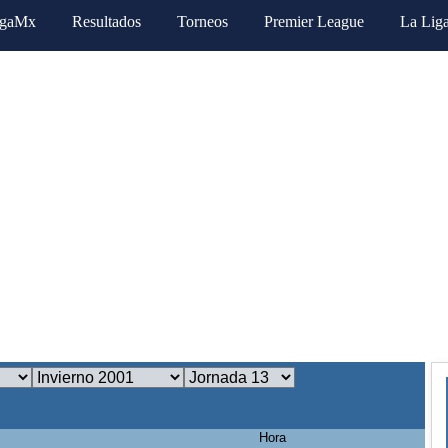
igaMx
Resultados
Torneos
Premier League
La Lig
Hora