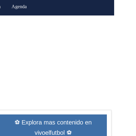
a
Agenda
⚽ Explora mas contenido en
vivoelfutbol ⚽