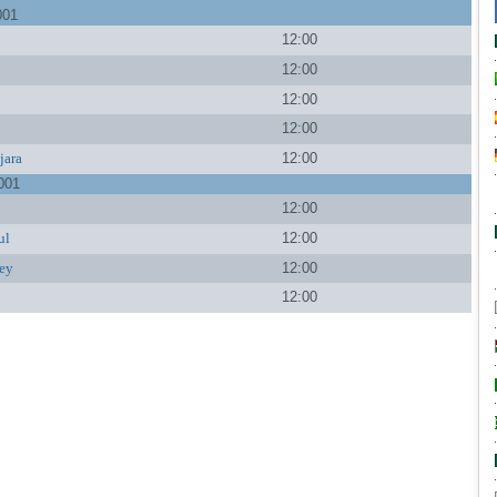
001
12:00
12:00
12:00
12:00
jara
12:00
001
12:00
ul
12:00
ey
12:00
12:00