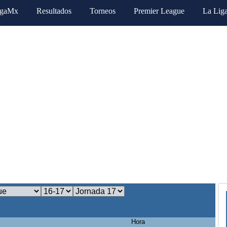
igaMx
Resultados
Torneos
Premier League
La Lig
Hora