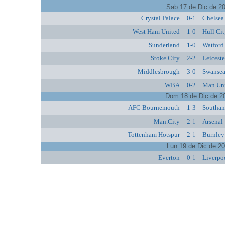
Sab 17 de Dic de 2
Crystal Palace
0-1
Chelsea
West Ham United
1-0
Hull Ci
Sunderland
1-0
Watford
Stoke City
2-2
Leiceste
Middlesbrough
3-0
Swansea
WBA
0-2
Man.Un
Dom 18 de Dic de 2
AFC Bournemouth
1-3
Southa
Man.City
2-1
Arsenal
Tottenham Hotspur
2-1
Burnley
Lun 19 de Dic de 2
Everton
0-1
Liverpo