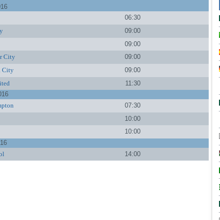
016
06:30
ty
09:00
09:00
r City
09:00
 City
09:00
ited
11:30
016
mpton
07:30
10:00
10:00
016
ol
14:00