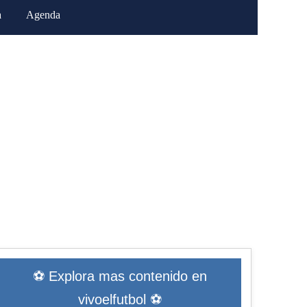
a
Agenda
⚽ Explora mas contenido en
vivoelfutbol ⚽