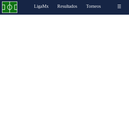
LigaMx
Resultados
Torneos
☰