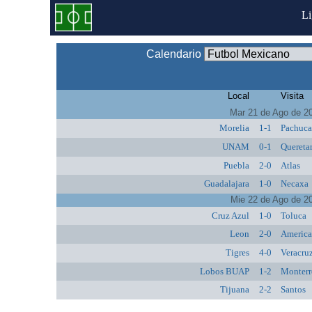
L
Calendario
Local
Visita
Mar 21 de Ago de 2
Morelia
1-1
Pachuc
UNAM
0-1
Quereta
Puebla
2-0
Atlas
Guadalajara
1-0
Necaxa
Mie 22 de Ago de 2
Cruz Azul
1-0
Toluca
Leon
2-0
Americ
Tigres
4-0
Veracru
Lobos BUAP
1-2
Monterr
Tijuana
2-2
Santos