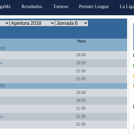
igaMx
Resultados
Torneos
Premier League
La Lig
Hora
018
a
19:00
ro
19:00
21:00
21:00
018
19:00
a
19:00
z
21:00
ey
21:00
21:06