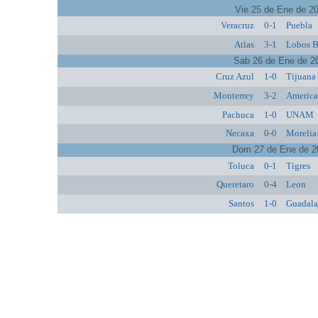
Vie 25 de Ene de 2
Veracruz
0-1
Puebla
Atlas
3-1
Lobos 
Sab 26 de Ene de 2
Cruz Azul
1-0
Tijuana
Monterrey
3-2
Americ
Pachuca
1-0
UNAM
Necaxa
0-0
Morelia
Dom 27 de Ene de 2
Toluca
0-1
Tigres
Queretaro
0-4
Leon
Santos
1-0
Guadala