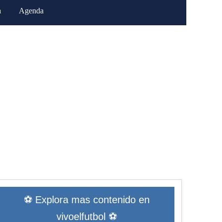
a
Agenda
⚽ Explora mas contenido en
vivoelfutbol ⚽