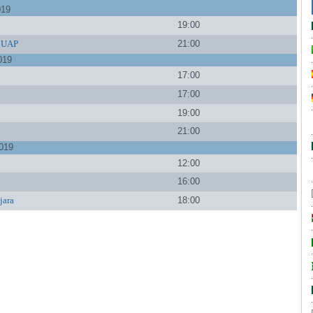
019
19:00
BUAP
21:00
019
17:00
a
17:00
19:00
21:00
019
12:00
16:00
jara
18:00