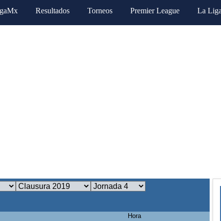
igaMx
Resultados
Torneos
Premier League
La Lig
Hora