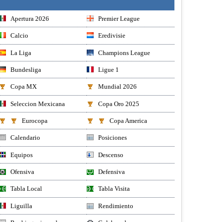
Apertura 2026
Premier League
Calcio
Eredivisie
La Liga
Champions League
Bundesliga
Ligue 1
Copa MX
Mundial 2026
Seleccion Mexicana
Copa Oro 2025
Eurocopa
Copa America
Calendario
Posiciones
Equipos
Descenso
Ofensiva
Defensiva
Tabla Local
Tabla Visita
Liguilla
Rendimiento