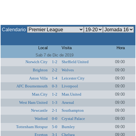
Calendario
Local
Visita
Hora
Sab 7 de Dic de 2019
Norwich City
1-2
Sheffield United
09:00
Brighton
2-2
Wolves
09:00
Aston Villa
1-4
Leicester City
09:00
AFC Bournemouth
0-3
Liverpool
09:00
Man.City
1-2
Man.United
09:00
West Ham United
1-3
Arsenal
09:00
Newcastle
2-1
Southampton
09:00
Watford
0-0
Crystal Palace
09:00
Tottenham Hotspur
5-0
Burnley
09:00
Everton
3-1
Chelsea
09:00