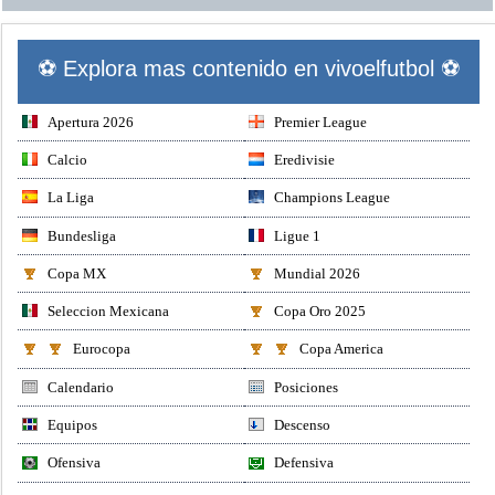
⚽ Explora mas contenido en vivoelfutbol ⚽
Apertura 2026
Premier League
Calcio
Eredivisie
La Liga
Champions League
Bundesliga
Ligue 1
Copa MX
Mundial 2026
Seleccion Mexicana
Copa Oro 2025
Eurocopa
Copa America
Calendario
Posiciones
Equipos
Descenso
Ofensiva
Defensiva