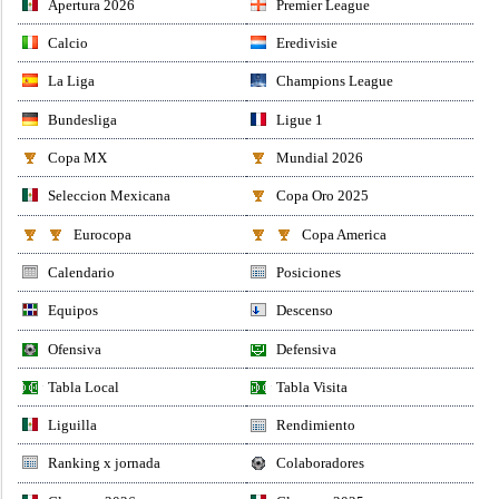
Apertura 2026
Premier League
Calcio
Eredivisie
La Liga
Champions League
Bundesliga
Ligue 1
Copa MX
Mundial 2026
Seleccion Mexicana
Copa Oro 2025
Eurocopa
Copa America
Calendario
Posiciones
Equipos
Descenso
Ofensiva
Defensiva
Tabla Local
Tabla Visita
Liguilla
Rendimiento
Ranking x jornada
Colaboradores