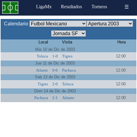
LigaMx
Resultados
Torneos
☰
Calendario
Local
Visita
Hora
Mie 10 de Dic de 2003
Toluca
1-0
Tigres
12:00
Jue 11 de Dic de 2003
Atlante
0-0
Pachuca
12:00
Sab 13 de Dic de 2003
Tigres
2-0
Toluca
12:00
Dom 14 de Dic de 2003
Pachuca
2-1
Atlante
12:00