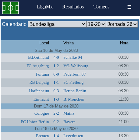
LigaMx
Resultados
Torneos
☰
Calendario
Local
Visita
Hora
Sab 16 de May de 2020
B.Dortmund
4-0
Schalke 04
08:30
FC.Augsburg
1-2
VfL Wolfsburg
08:30
Fortuna
0-0
Paderborn 07
08:30
RB Leipzig
1-1
SC Freiburg
08:30
Hoffenheim
0-3
Hertha Berlin
08:30
Eintracht
1-3
B. Monchen
11:30
Dom 17 de May de 2020
Cologne
2-2
Mainz
08:30
FC Union Berlin
0-2
Bayern
11:00
Lun 18 de May de 2020
Bremen
1-4
Leverkusen
13:30