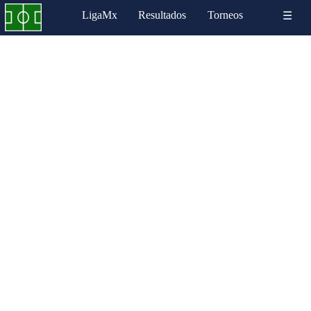
LigaMx
Resultados
Torneos
☰