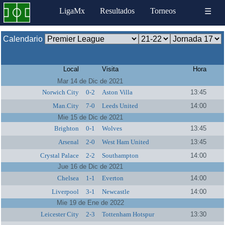
LigaMx
Resultados
Torneos
☰
Calendario
Local
Visita
Hora
Mar 14 de Dic de 2021
Norwich City
0-2
Aston Villa
13:45
Man.City
7-0
Leeds United
14:00
Mie 15 de Dic de 2021
Brighton
0-1
Wolves
13:45
Arsenal
2-0
West Ham United
13:45
Crystal Palace
2-2
Southampton
14:00
Jue 16 de Dic de 2021
Chelsea
1-1
Everton
14:00
Liverpool
3-1
Newcastle
14:00
Mie 19 de Ene de 2022
Leicester City
2-3
Tottenham Hotspur
13:30