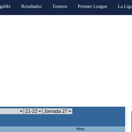
igaMx
Resultados
Torneos
Premier League
La Lig
Hora