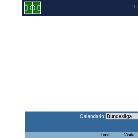
L
Calendario
Local
Visita