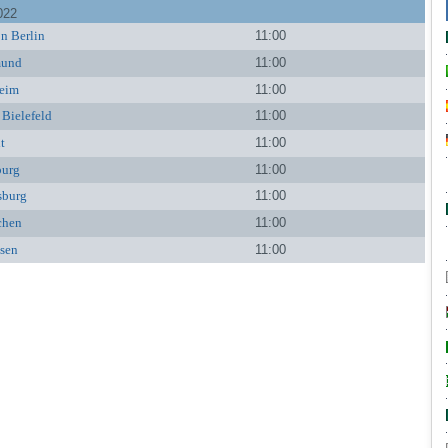
022
n Berlin
11:00
mund
11:00
eim
11:00
 Bielefeld
11:00
t
11:00
burg
11:00
sburg
11:00
chen
11:00
sen
11:00