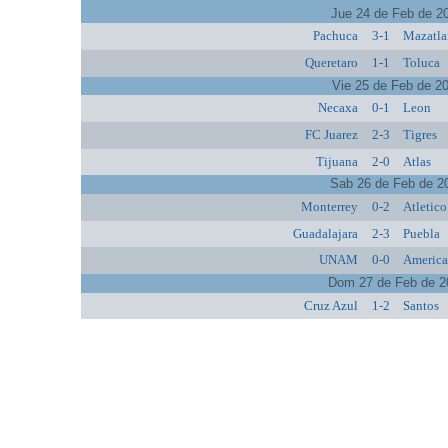
Jue 24 de Feb de 2
Pachuca
3-1
Mazatla
Queretaro
1-1
Toluca
Vie 25 de Feb de 2
Necaxa
0-1
Leon
FC Juarez
2-3
Tigres
Tijuana
2-0
Atlas
Sab 26 de Feb de 2
Monterrey
0-2
Atletic
Guadalajara
2-3
Puebla
UNAM
0-0
Americ
Dom 27 de Feb de 2
Cruz Azul
1-2
Santos