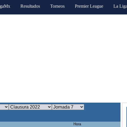
igaMx
Resultados
Torneos
Premier League
La Lig
Hora