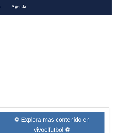
a
Agenda
⚽ Explora mas contenido en
vivoelfutbol ⚽