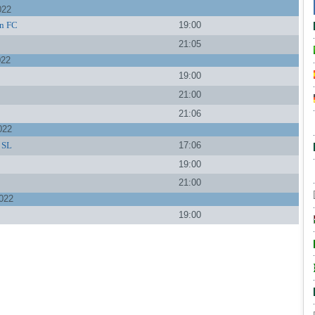
022
n FC
19:00
21:05
022
19:00
21:00
21:06
022
o SL
17:06
19:00
a
21:00
022
19:00