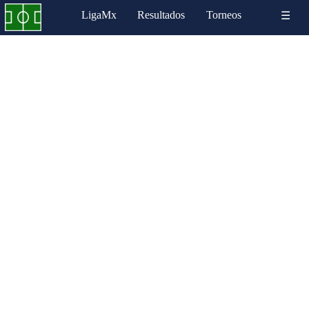
LigaMx
Resultados
Torneos
☰