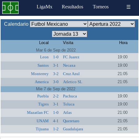
LigaMx
Resultados
Torneos
☰
Calendario
Local
Visita
Hora
Mar 6 de Sep de 2022
Leon
1-0
FC Juarez
19:00
Santos
3-1
Necaxa
19:00
Monterrey
3-2
Cruz Azul
21:05
America
3-0
Atletico SL
21:05
Mie 7 de Sep de 2022
Puebla
2-2
Pachuca
19:00
Tigres
3-1
Toluca
19:00
Mazatlan FC
1-0
Atlas
21:00
UNAM
4-1
Queretaro
21:05
Tijuana
1-2
Guadalajara
21:05