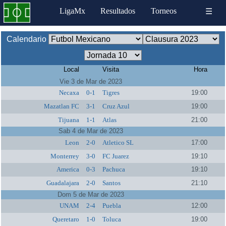
LigaMx
Resultados
Torneos
☰
Calendario
Local
Visita
Hora
Vie 3 de Mar de 2023
Necaxa
0-1
Tigres
19:00
Mazatlan FC
3-1
Cruz Azul
19:00
Tijuana
1-1
Atlas
21:00
Sab 4 de Mar de 2023
Leon
2-0
Atletico SL
17:00
Monterrey
3-0
FC Juarez
19:10
America
0-3
Pachuca
19:10
Guadalajara
2-0
Santos
21:10
Dom 5 de Mar de 2023
UNAM
2-4
Puebla
12:00
Queretaro
1-0
Toluca
19:00