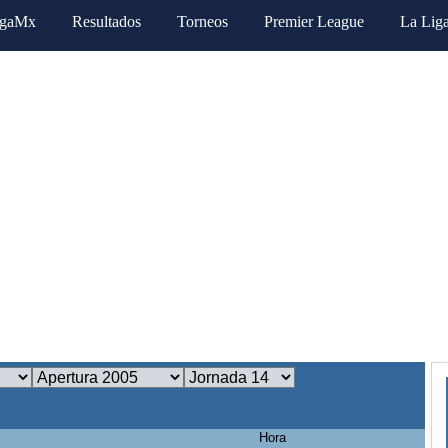
igaMx
Resultados
Torneos
Premier League
La Lig
Hora