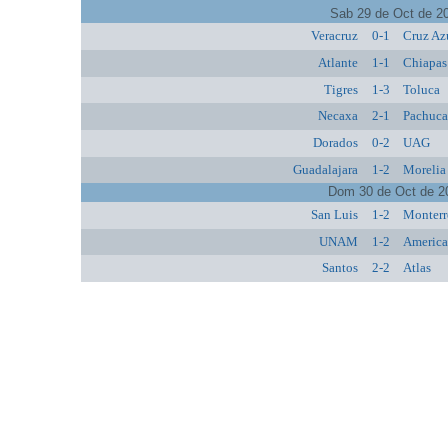
Sab 29 de Oct de 2
Veracruz
0-1
Cruz Az
Atlante
1-1
Chiapas
Tigres
1-3
Toluca
Necaxa
2-1
Pachuc
Dorados
0-2
UAG
Guadalajara
1-2
Morelia
Dom 30 de Oct de 2
San Luis
1-2
Monterr
UNAM
1-2
Americ
Santos
2-2
Atlas