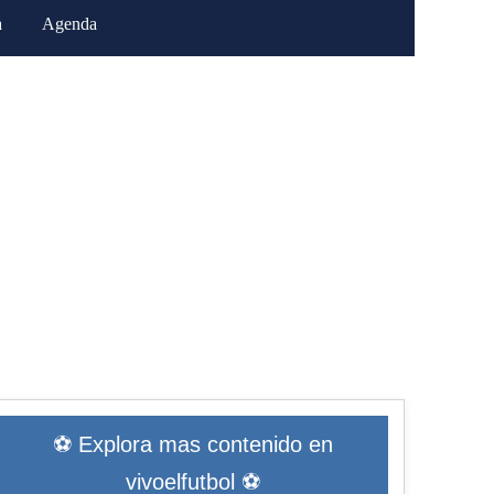
a
Agenda
⚽ Explora mas contenido en
vivoelfutbol ⚽