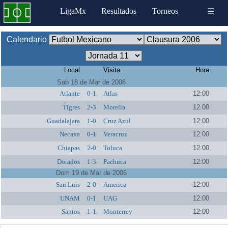
LigaMx
Resultados
Torneos
☰
Calendario
Local
Visita
Hora
Sab 18 de Mar de 2006
Atlante
0-1
Atlas
12:00
Tigres
2-3
Morelia
12:00
Guadalajara
1-0
Cruz Azul
12:00
Necaxa
0-1
Veracruz
12:00
Chiapas
2-0
Toluca
12:00
Dorados
1-3
Pachuca
12:00
Dom 19 de Mar de 2006
San Luis
2-0
America
12:00
UNAM
0-1
UAG
12:00
Santos
1-1
Monterrey
12:00