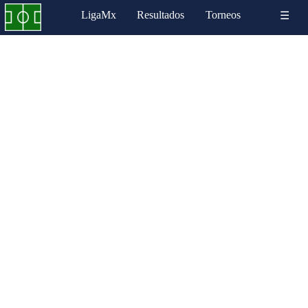
LigaMx
Resultados
Torneos
☰