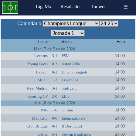
LigaMx
Resultados
Torneos
☰
Calendario
Local
Visita
Hora
Mar 17 de Sep de 2024
Juventus
3-1
PSV
14:00
Young Boys
0-3
Aston Villa
14:00
Bayern
9-2
Dinamo Zagreb
14:00
Milan
1-3
Liverpool
14:00
Real Madrid
3-1
Stuttgart
14:00
Sporting CP
2-0
Lille
14:00
Mie 18 de Sep de 2024
PSG
1-0
Girona
14:00
Man.City
0-0
Internazionale
14:00
Club Brugge
0-3
B.Dortmund
14:00
Celtic
5-1
Slovan Bratislava
14:00