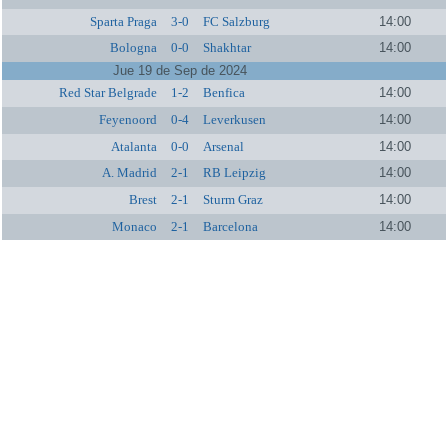
Sparta Praga
3-0
FC Salzburg
14:00
Bologna
0-0
Shakhtar
14:00
Jue 19 de Sep de 2024
Red Star Belgrade
1-2
Benfica
14:00
Feyenoord
0-4
Leverkusen
14:00
Atalanta
0-0
Arsenal
14:00
A. Madrid
2-1
RB Leipzig
14:00
Brest
2-1
Sturm Graz
14:00
Monaco
2-1
Barcelona
14:00