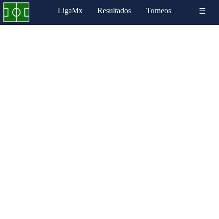
LigaMx
Resultados
Torneos
☰