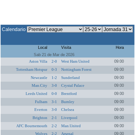
Calendario
Local
Visita
Hora
Sab 21 de Mar de 2026
Aston Villa
2-0
West Ham United
09:00
Tottenham Hotspur
0-3
Nottingham Forest
09:00
Newcastle
1-2
Sunderland
09:00
Man.City
3-0
Crystal Palace
09:00
Leeds United
0-0
Brentford
09:00
Fulham
3-1
Burnley
09:00
Everton
3-0
Chelsea
09:00
Brighton
2-1
Liverpool
09:00
AFC Bournemouth
2-2
Man.United
09:00
Wolves
2-2
Arsenal
09:00