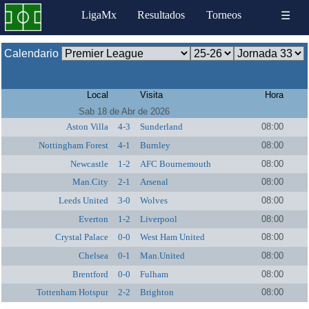
LigaMx
Resultados
Torneos
☰
Calendario
Local
Visita
Hora
Sab 18 de Abr de 2026
Aston Villa
4-3
Sunderland
08:00
Nottingham Forest
4-1
Burnley
08:00
Newcastle
1-2
AFC Bournemouth
08:00
Man.City
2-1
Arsenal
08:00
Leeds United
3-0
Wolves
08:00
Everton
1-2
Liverpool
08:00
Crystal Palace
0-0
West Ham United
08:00
Chelsea
0-1
Man.United
08:00
Brentford
0-0
Fulham
08:00
Tottenham Hotspur
2-2
Brighton
08:00