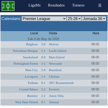
LigaMx
Resultados
Torneos
☰
Calendario
Local
Visita
Hora
Sab 9 de May de 2026
Brighton
3-0
Wolves
08:00
Tottenham Hotspur
1-1
Leeds United
08:00
Sunderland
0-0
Man.United
08:00
Nottingham Forest
1-1
Newcastle
08:00
Man.City
3-0
Brentford
08:00
Liverpool
1-1
Chelsea
08:00
Fulham
0-1
AFC Bournemouth
08:00
Crystal Palace
2-2
Everton
08:00
Burnley
2-2
Aston Villa
08:00
West Ham United
0-1
Arsenal
08:00