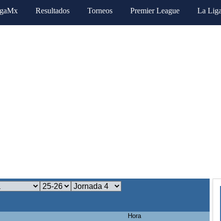
igaMx
Resultados
Torneos
Premier League
La Lig
Hora