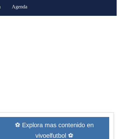
a
Agenda
⚽ Explora mas contenido en
vivoelfutbol ⚽