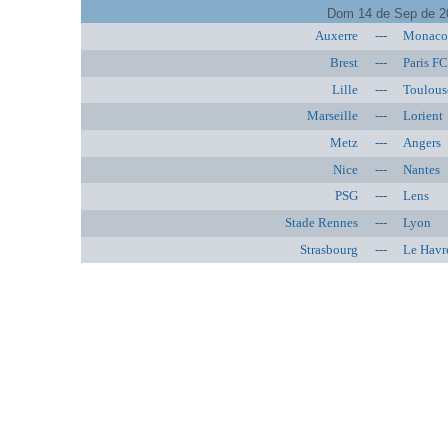
Dom 14 de Sep de 2
Auxerre
---
Monac
Brest
---
Paris F
Lille
---
Toulous
Marseille
---
Lorient
Metz
---
Angers
Nice
---
Nantes
PSG
---
Lens
Stade Rennes
---
Lyon
Strasbourg
---
Le Havr