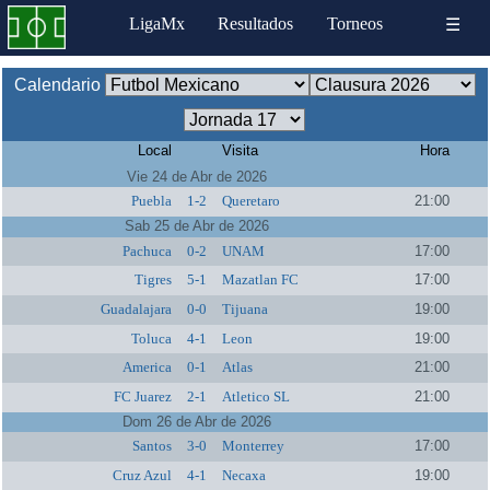
LigaMx
Resultados
Torneos
☰
Calendario
Local
Visita
Hora
Vie 24 de Abr de 2026
Puebla
1-2
Queretaro
21:00
Sab 25 de Abr de 2026
Pachuca
0-2
UNAM
17:00
Tigres
5-1
Mazatlan FC
17:00
Guadalajara
0-0
Tijuana
19:00
Toluca
4-1
Leon
19:00
America
0-1
Atlas
21:00
FC Juarez
2-1
Atletico SL
21:00
Dom 26 de Abr de 2026
Santos
3-0
Monterrey
17:00
Cruz Azul
4-1
Necaxa
19:00