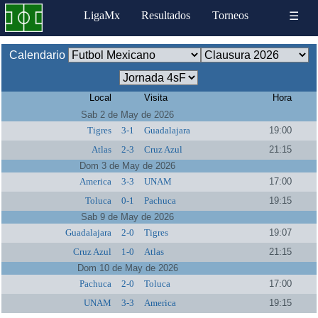
LigaMx
Resultados
Torneos
☰
Calendario
Local
Visita
Hora
Sab 2 de May de 2026
Tigres
3-1
Guadalajara
19:00
Atlas
2-3
Cruz Azul
21:15
Dom 3 de May de 2026
America
3-3
UNAM
17:00
Toluca
0-1
Pachuca
19:15
Sab 9 de May de 2026
Guadalajara
2-0
Tigres
19:07
Cruz Azul
1-0
Atlas
21:15
Dom 10 de May de 2026
Pachuca
2-0
Toluca
17:00
UNAM
3-3
America
19:15