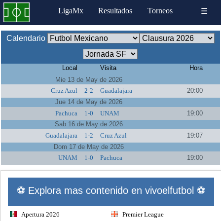
LigaMx
Resultados
Torneos
☰
Calendario
Local
Visita
Hora
Mie 13 de May de 2026
Cruz Azul
2-2
Guadalajara
20:00
Jue 14 de May de 2026
Pachuca
1-0
UNAM
19:00
Sab 16 de May de 2026
Guadalajara
1-2
Cruz Azul
19:07
Dom 17 de May de 2026
UNAM
1-0
Pachuca
19:00
⚽ Explora mas contenido en vivoelfutbol ⚽
Apertura 2026
Premier League