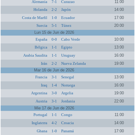
Alemania
7-1
Curazao
11:00
Holanda
2-2
Japón
14:00
Costa de Marfil
1-0
Ecuador
17:00
Suecia
5-1
Túnez
20:00
Lun 15 de Jun de 2026
España
0-0
Cabo Verde
10:00
Bélgica
1-1
Egipto
13:00
Arabia Saudita
1-1
Uruguay
16:00
Irán
2-2
Nueva Zelanda
19:00
Mar 16 de Jun de 2026
Francia
3-1
Senegal
13:00
Iraq
1-4
Noruega
16:00
Argentina
3-0
Argelia
19:00
Austria
3-1
Jordania
22:00
Mie 17 de Jun de 2026
Portugal
1-1
Congo
11:00
Inglaterra
4-2
Croacia
14:00
Ghana
1-0
Panamá
17:00