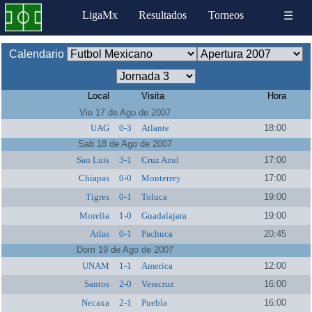
LigaMx
Resultados
Torneos
☰
Calendario
Local
Visita
Hora
Vie 17 de Ago de 2007
UAG
0-3
Atlante
18:00
Sab 18 de Ago de 2007
San Luis
3-1
Cruz Azul
17:00
Chiapas
0-0
Monterrey
17:00
Tigres
0-1
Toluca
19:00
Morelia
1-0
Guadalajara
19:00
Atlas
0-1
Pachuca
20:45
Dom 19 de Ago de 2007
UNAM
1-1
America
12:00
Santos
2-0
Veracruz
16:00
Necaxa
2-1
Puebla
16:00