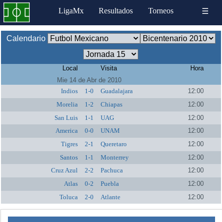
LigaMx
Resultados
Torneos
☰
Calendario
Local
Visita
Hora
Mie 14 de Abr de 2010
Indios
1-0
Guadalajara
12:00
Morelia
1-2
Chiapas
12:00
San Luis
1-1
UAG
12:00
America
0-0
UNAM
12:00
Tigres
2-1
Queretaro
12:00
Santos
1-1
Monterrey
12:00
Cruz Azul
2-2
Pachuca
12:00
Atlas
0-2
Puebla
12:00
Toluca
2-0
Atlante
12:00