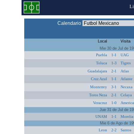
L
Calendario
Local
Visita
Mie 30 de Jul de 1
Puebla
1-1
UAG
Toluca
1-3
Tigres
Guadalajara
2-1
Atlas
Cruz Azul
1-1
Atlante
Monterrey
3-1
Necaxa
Toros Neza
2-1
Celaya
Veracruz
1-0
Americ
Jue 31 de Jul de 1
UNAM
1-1
Morelia
Mie 6 de Ago de 19
Leon
2-2
Santos