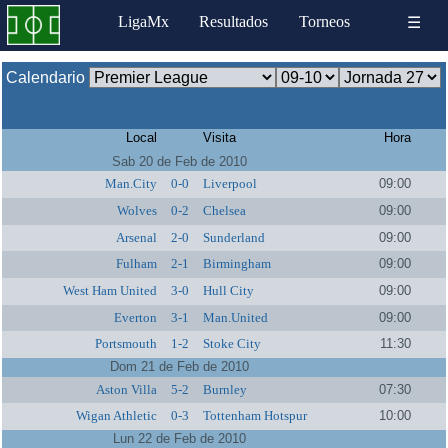
LigaMx
Resultados
Torneos
☰
Calendario
Local
Visita
Hora
Sab 20 de Feb de 2010
Man.City
0-0
Liverpool
09:00
Wolves
0-2
Chelsea
09:00
Arsenal
2-0
Sunderland
09:00
Fulham
2-1
Birmingham
09:00
West Ham United
3-0
Hull City
09:00
Everton
3-1
Man.United
09:00
Portsmouth
1-2
Stoke City
11:30
Dom 21 de Feb de 2010
Aston Villa
5-2
Burnley
07:30
Wigan Athletic
0-3
Tottenham Hotspur
10:00
Lun 22 de Feb de 2010