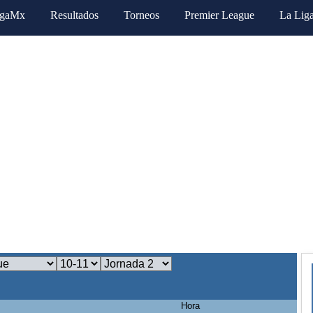
igaMx
Resultados
Torneos
Premier League
La Lig
Hora