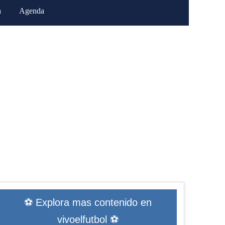
a
Agenda
⚽ Explora mas contenido en
vivoelfutbol ⚽