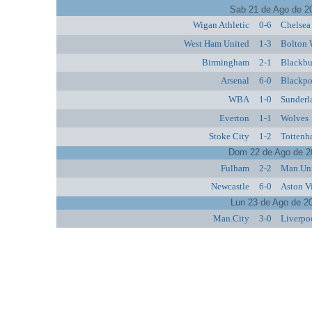
Sab 21 de Ago de 2
Wigan Athletic
0-6
Chelsea
West Ham United
1-3
Bolton 
Birmingham
2-1
Blackbu
Arsenal
6-0
Blackpo
WBA
1-0
Sunderl
Everton
1-1
Wolves
Stoke City
1-2
Tottenh
Dom 22 de Ago de 2
Fulham
2-2
Man.Un
Newcastle
6-0
Aston Vi
Lun 23 de Ago de 2
Man.City
3-0
Liverpo