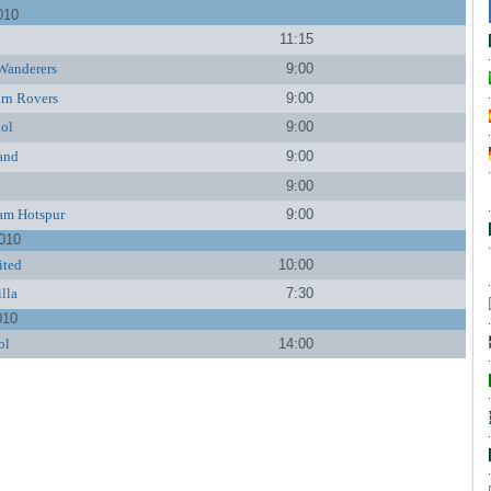
010
11:15
Wanderers
9:00
rn Rovers
9:00
ol
9:00
and
9:00
9:00
am Hotspur
9:00
010
ited
10:00
lla
7:30
010
ol
14:00