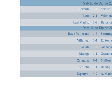
Sab 10 de Dic de 2
Levante
1-0
Sevilla
Betis
2-1
Valenci
Real Madrid
1-3
Barcelo
Dom 11 de Dic de 2
Rayo Vallecano
1-3
Sportin
Villarreal
1-1
R. Soci
Getafe
1-0
Granad
Malaga
1-1
Osasun
Zaragoza
0-1
Mallorc
Athletic
1-1
Racing
Espanyol
4-2
A. Madr