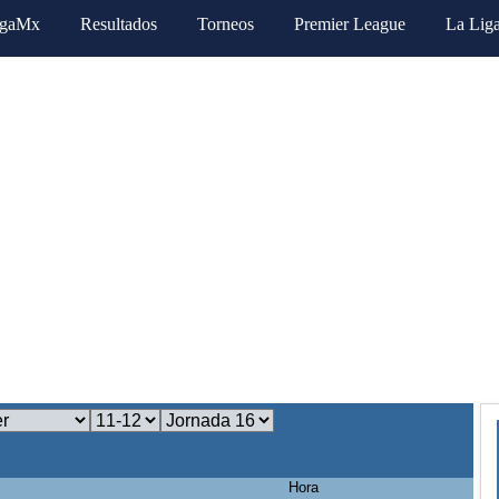
igaMx
Resultados
Torneos
Premier League
La Lig
Hora