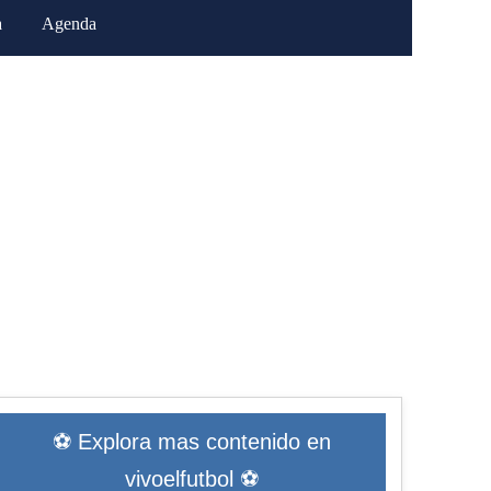
a
Agenda
⚽ Explora mas contenido en
vivoelfutbol ⚽