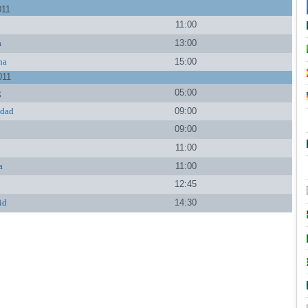
011
11:00
a
13:00
na
15:00
011
g
05:00
edad
09:00
a
09:00
a
11:00
a
11:00
12:45
id
14:30