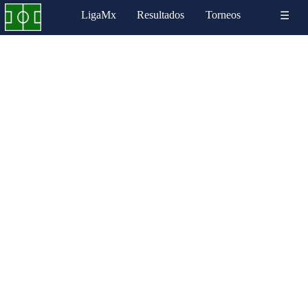
LigaMx
Resultados
Torneos
☰