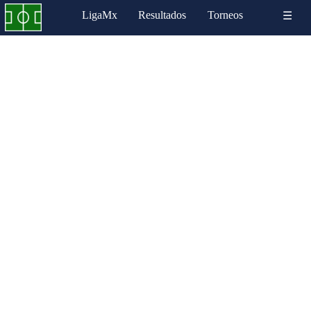
LigaMx
Resultados
Torneos
☰