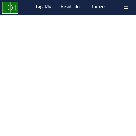
LigaMx
Resultados
Torneos
☰