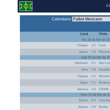
L
Calendario
Local
Visita
Vie 19 de Abr de 2
Chiapas
2-2
Leon
Santos
1-0
Monterr
Sab 20 de Abr de 2
Queretaro
2-1
San Lui
Atlas
1-0
Guadala
Tijuana
1-2
Morelia
Tigres
3-1
Pachuc
America
1-0
UNAM
Dom 21 de Abr de 2
Toluca
0-2
Cruz Az
Atlante
2-0
Puebla