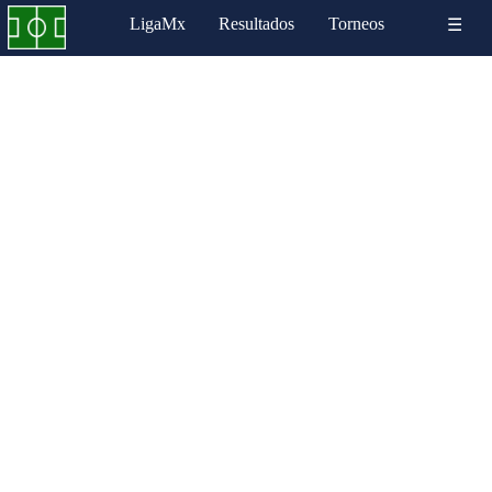
LigaMx
Resultados
Torneos
☰